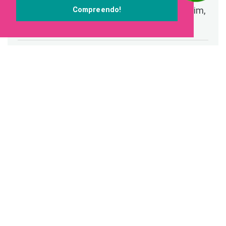
profissional para o escritório Guedes Amorim,
Compreendo!
reforçando credibilidade e sofisticação.
MAIS INFORMAÇÕES
LOGO PARA MARCA DE
DECORAÇÃO