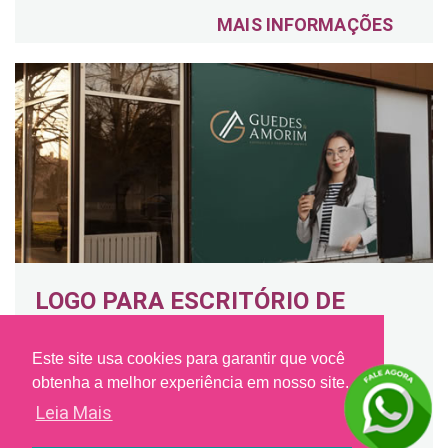
MAIS INFORMAÇÕES
LOGO PARA ESCRITÓRIO DE
ADVOCACIA E ASSESSORIA
Este site usa cookies para garantir que você
JURÍDICA – SANTOS (SP)
obtenha a melhor experiência em nosso site.
Leia Mais
Santos SP
Criação de identidade visual elegante e