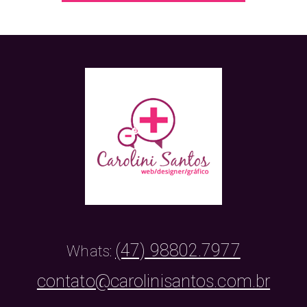
(47) 98802.7977
Whats:
contato@carolinisantos.com.br